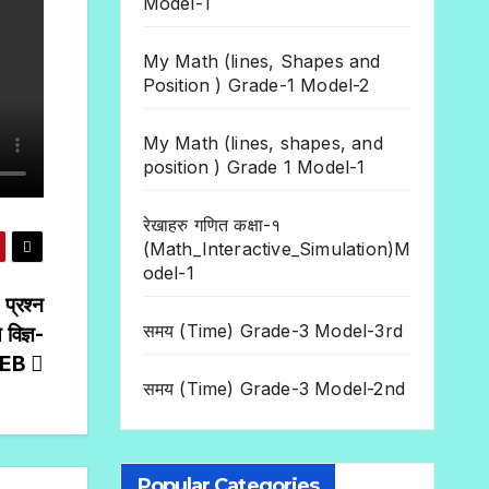
Model-1
My Math (lines, Shapes and
Position ) Grade-1 Model-2
My Math (lines, shapes, and
position ) Grade 1 Model-1
रेखाहरु गणित कक्षा-१
(Math_Interactive_Simulation)M
odel-1
प्रश्न
समय (Time) Grade-3 Model-3rd
 विज्ञ-
NEB
समय (Time) Grade-3 Model-2nd
Popular Categories