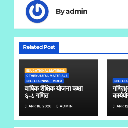
By
admin
Related Post
EDUCATIONAL MATERIAL
OTHER USEFUL MATERIALS
SELF LEARNING
VIDEO
SELF LE
वार्षिक शैक्षिक योजना कक्षा
गणित(क
६-८ गणित
कार्य
APR 18, 2026
ADMIN
APR 12