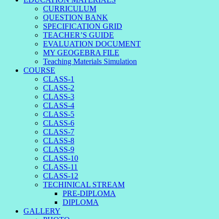
CURRICULUM
QUESTION BANK
SPECIFICATION GRID
TEACHER’S GUIDE
EVALUATION DOCUMENT
MY GEOGEBRA FILE
Teaching Materials Simulation
COURSE
CLASS-1
CLASS-2
CLASS-3
CLASS-4
CLASS-5
CLASS-6
CLASS-7
CLASS-8
CLASS-9
CLASS-10
CLASS-11
CLASS-12
TECHINICAL STREAM
PRE-DIPLOMA
DIPLOMA
GALLERY