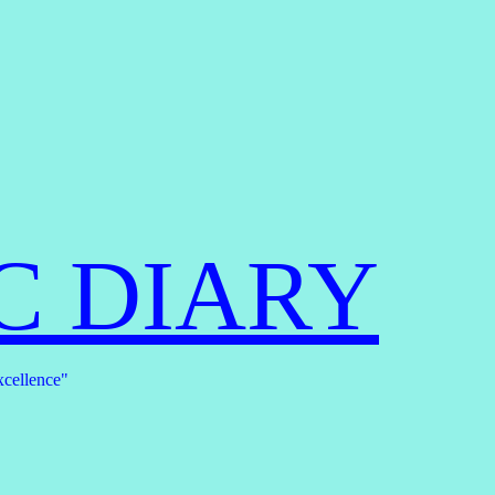
C DIARY
xcellence"