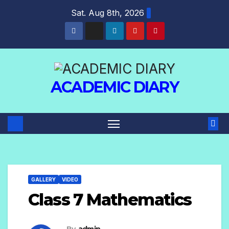
Skip
Sat. Aug 8th, 2026
to
content
ACADEMIC DIARY
GALLERY
VIDEO
Class 7 Mathematics
By
admin