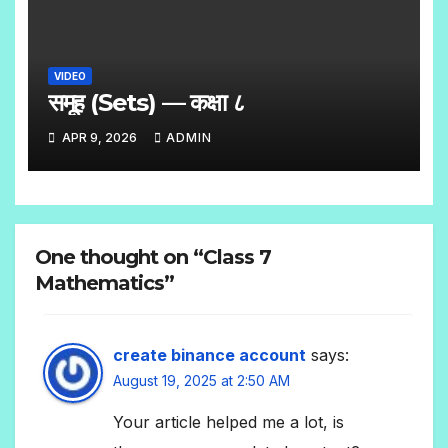
VIDEO
समूह (Sets) — कक्षा ८
APR 9, 2026
ADMIN
One thought on “Class 7
Mathematics”
create binance account
says:
August 19, 2025 at 2:50 AM
Your article helped me a lot, is