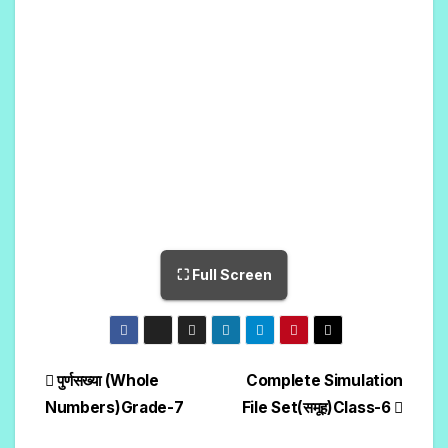
⛶ Full Screen
पुर्णसख्या (Whole
Complete Simulation
Numbers)Grade-7
File Set(समूह)Class-6